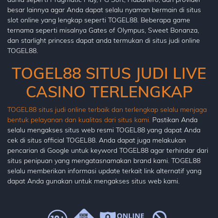
besar lainnya agar Anda dapat selalu nyaman bermain di situs
slot online yang lengkap seperti TOGEL88. Beberapa game
ternama seperti misalnya Gates of Olympus, Sweet Bonanza,
dan starlight princess dapat anda termukan di situs judi online
TOGEL88.
TOGEL88 SITUS JUDI LIVE
CASINO TERLENGKAP
TOGEL88 situs judi online terbaik dan terlengkap selalu menjaga
bentuk pelayanan dan kualitas dari situs kami.
Pastikan Anda
selalu mengakses situs web resmi TOGEL88 yang dapat Anda
cek di situs official TOGEL88. Anda dapat juga melakukan
pencarian di Google untuk keyword TOGEL88 agar terhindar dari
situs penipuan yang mengatasnamakan brand kami. TOGEL88
selalu memberikan informasi update terkait link alternatif yang
dapat Anda gunakan untuk mengakses situs web kami.