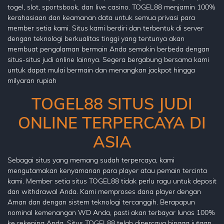
togel, slot, sportsbook, dan live casino. TOGEL88 menjamin 100%
kerahasiaan dan keamanan data untuk semua privasi para
member setia kami. Situs kami berdiri dan terbentuk di server
dengan teknologi berkualitas tinggi yang tentunya akan
membuat pengalaman bermain Anda semakin berbeda dengan
situs-situs judi online lainnya. Segera bergabung bersama kami
untuk dapat mulai bermain dan menangkan jackpot hingga
milyaran rupiah
TOGEL88 SITUS JUDI
ONLINE TERPERCAYA DI
ASIA
Sebagai situs yang memang sudah terpercaya, kami
mengutamakan kenyamanan para player atau pemain tercinta
kami. Member setia situs TOGEL88 tidak perlu ragu untuk deposit
dan withdrawal Anda. Kami memproses dana player dengan
Aman dan dengan sistem teknologi tercanggih. Berapapun
nominal kemenangan WD Anda, pasti akan terbayar lunas 100%
ke rekening Anda. Situs TOGEL88 telah dipercaya hingga jutaan