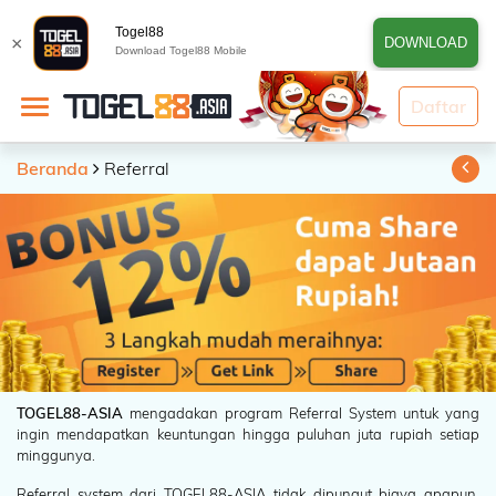
Togel88
×
DOWNLOAD
Download Togel88 Mobile
BERANDA
Daftar
NEWS :
H Dengan FITUR Terbaru, Deposit Via : - VIRTUAL ACCOUNT - E-WALL
DAFTAR
Beranda
Referral
TOGEL
LIVE
CASINO
SLOT
GAMES
ESPORTS
TOGEL88-ASIA
mengadakan program Referral System untuk yang
ingin mendapatkan keuntungan hingga puluhan juta rupiah setiap
DEPOSIT
minggunya.
HISTORY
Referral system dari TOGEL88-ASIA tidak dipungut biaya apapun.