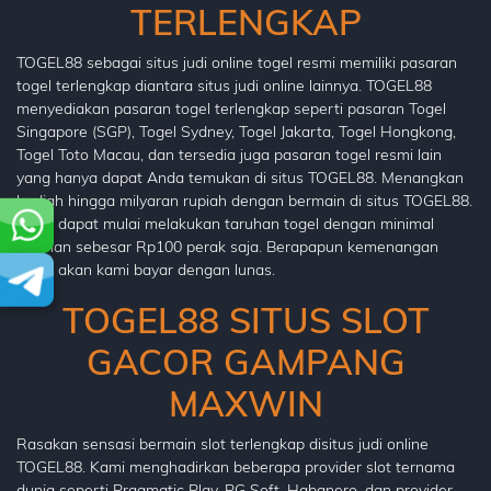
TERLENGKAP
TOGEL88 sebagai situs judi online togel resmi memiliki pasaran
togel terlengkap diantara situs judi online lainnya. TOGEL88
menyediakan pasaran togel terlengkap seperti pasaran Togel
Singapore (SGP), Togel Sydney, Togel Jakarta, Togel Hongkong,
Togel Toto Macau, dan tersedia juga pasaran togel resmi lain
yang hanya dapat Anda temukan di situs TOGEL88. Menangkan
hadiah hingga milyaran rupiah dengan bermain di situs TOGEL88.
Anda dapat mulai melakukan taruhan togel dengan minimal
taruhan sebesar Rp100 perak saja. Berapapun kemenangan
Anda akan kami bayar dengan lunas.
TOGEL88 SITUS SLOT
GACOR GAMPANG
MAXWIN
Rasakan sensasi bermain slot terlengkap disitus judi online
TOGEL88. Kami menghadirkan beberapa provider slot ternama
dunia seperti Pragmatic Play, PG Soft, Habanero, dan provider